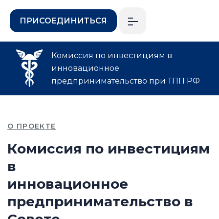
ПРИСОЕДИНИТЬСЯ
Комиссия по инвестициям в
инновационное
предпринимательство при ТПП РФ
О ПРОЕКТЕ
К
о
м
и
с
с
и
я
п
о
и
н
в
е
с
т
и
ц
и
я
м
в
и
н
н
о
в
а
ц
и
о
н
н
о
е
п
р
е
д
п
р
и
н
и
м
а
т
е
л
ь
с
т
в
о
в