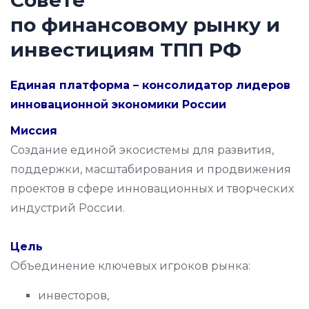
С
о
в
е
т
е
п
о
ф
и
н
а
н
с
о
в
о
м
у
р
ы
н
к
у
и
и
н
в
е
с
т
и
ц
и
я
м
Т
П
П
Р
Ф
Единая платформа – консолидатор лидеров
инновационной экономики России
Миссия
Создание единой экосистемы для развития,
поддержки, масштабирования и продвижения
проектов в сфере инновационных и творческих
индустрий России.
Цель
Объединение ключевых игроков рынка:
инвесторов,